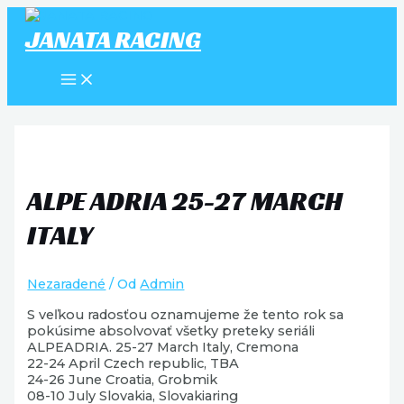
Preskočiť
na
JANATA RACING
obsah
MAIN
MENU
ALPE ADRIA 25-27 MARCH
ITALY
Nezaradené
/ Od
Admin
S veľkou radosťou oznamujeme že tento rok sa
pokúsime absolvovať všetky preteky seriáli
ALPEADRIA. 25-27 March Italy, Cremona
22-24 April Czech republic, TBA
24-26 June Croatia, Grobmik
08-10 July Slovakia, Slovakiaring